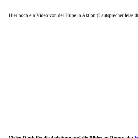
Hier noch ein Video von der Hupe in Aktion (Lautsprecher leise d
Vielen Dank für die Anleitung und die Bilder an Ronny aka
I