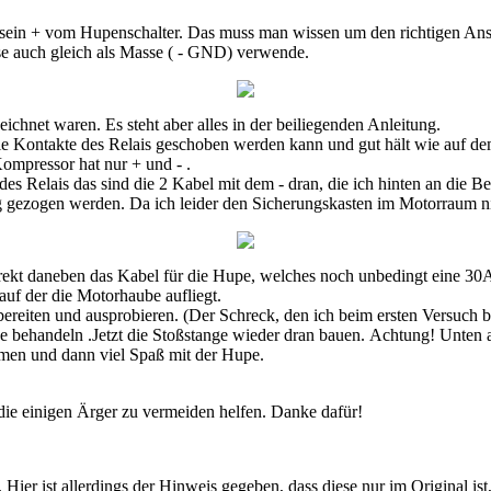
 sein + vom Hupenschalter. Das muss man wissen um den richtigen Ansc
iese auch gleich als Masse ( - GND) verwende.
ichnet waren. Es steht aber alles in der beiliegenden Anleitung.
 die Kontakte des Relais geschoben werden kann und gut hält wie auf 
mpressor hat nur + und - .
es Relais das sind die 2 Kabel mit dem - dran, die ich hinten an die Be
ng gezogen werden. Da ich leider den Sicherungskasten im Motorraum nic
irekt daneben das Kabel für die Hupe, welches noch unbedingt eine 3
 auf der die Motorhaube aufliegt.
rbereiten und ausprobieren. (Der Schreck, den ich beim ersten Versuch b
se behandeln .Jetzt die Stoßstange wieder dran bauen. Achtung! Unten 
men und dann viel Spaß mit der Hupe.
e einigen Ärger zu vermeiden helfen. Danke dafür!
ier ist allerdings der Hinweis gegeben, dass diese nur im Original ist, 