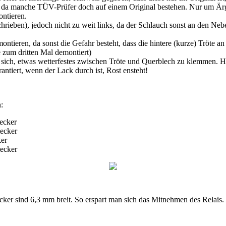
e, da manche TÜV-Prüfer doch auf einem Original bestehen. Nur um Är
ntieren.
ieben), jedoch nicht zu weit links, da der Schlauch sonst an den Nebe
ontieren, da sonst die Gefahr besteht, dass die hintere (kurze) Tröte 
e zum dritten Mal demontiert)
 sich, etwas wetterfestes zwischen Tröte und Querblech zu klemmen. Hier
rantiert, wenn der Lack durch ist, Rost ensteht!
:
cker
ecker
er
ecker
ker sind 6,3 mm breit. So erspart man sich das Mitnehmen des Relais.