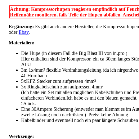
Achtung: Kompressorhupen reagieren empfindlich auf Feuchti
Reifennähe montieren, falls Teile der Hupen abfallen. Anschein
Ergänzung:
Es gibt auch andere Hersteller, die Kompressorhupen he
oder
Ebay
.
Materialien:
Die Hupe (in diesem Fall die Big Blast III von in.pro.)
Hier enthalten sind der Kompressor, ein ca 30cm langes Stüc
ATU
3m 1x4mm² flexible Verdrahtungsleitung (da ich nirgendwo 
4€ Hornbach
5xKFZ Stecker zum aufpressen 4mm²
3x Ringkabelschuh zum aufpressen 4mm²
(Ich hatte ein Set mit allen möglichen Kabelschuhen und P
einfacheren Verbinden.Ich habe es mit den blauen gemacht. D
5Stück.
Eine 30Ampere Sicherung (entweder man klemmt es im Auto 
zweite Lösung noch nachrüsten.) Preis: keine Ahnung
Kabelbinder und eventuell noch ein paar längere Schrauben
Werkzeuge: