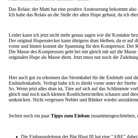
Das Relais: der Matti hat eine positive Ansteuerung bekommt also
Ich habe das Relais an die Stelle der alten Hupe gebaut, da ich d
Leider kann ich jetzt nicht mehr genau sagen wie die Kontakte beze
Der original Hupenstecker kann übrigens dran bleiben, da er auf
vorne und hinten kommt die Spannung für den Kompressor. Der Ko
Die Masse des Kompressors geht bei mir gleich mit auf die Masse d
originalen Hupe als Masse dient. Jetzt muss nur noch die Zuleitu
Hier auch gut zu erkennen das Stromkabel für die Endstufe und d
Endstufenkabels. Verlegt habe ich es direkt vorne unter der Strebe
So. Wenn jetzt alles dran ist, Türe auf sich auf das Schlimmste vo
gleich mal noch nach kleinen Rostlöchern/stellen schauen und die
umknicken. Nicht vergessen Nebler und Blinker wieder anzuklem
Jochen noch ein paar
Tipps zum Einbau
zusammengeschrieben, di
Die Einbauanleitung der Big Blast III hat eine "ABE" dabei. H