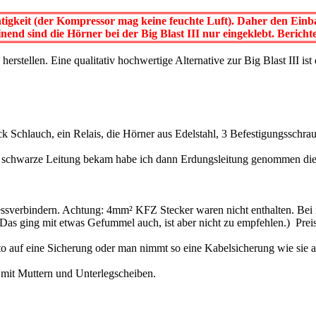
gkeit (der Kompressor mag keine feuchte Luft). Daher den Einba
end sind die Hörner bei der Big Blast III nur eingeklebt. Berichte 
rstellen. Eine qualitativ hochwertige Alternative zur Big Blast III ist
k Schlauch, ein Relais, die Hörner aus Edelstahl, 3 Befestigungsschraub
schwarze Leitung bekam habe ich dann Erdungsleitung genommen die gr
ressverbindern. Achtung: 4mm² KFZ Stecker waren nicht enthalten. Bei
as ging mit etwas Gefummel auch, ist aber nicht zu empfehlen.) Preis: 
auf eine Sicherung oder man nimmt so eine Kabelsicherung wie sie a
 mit Muttern und Unterlegscheiben.