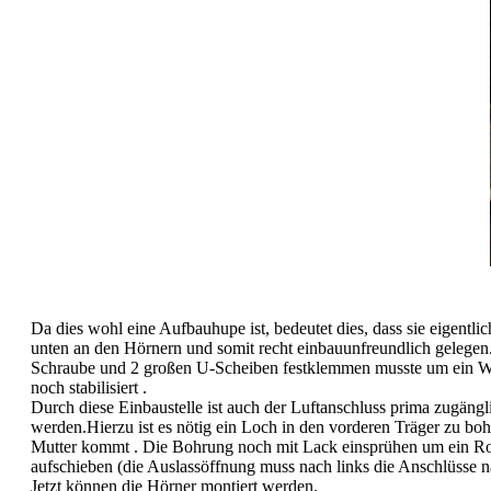
Da dies wohl eine Aufbauhupe ist, bedeutet dies, dass sie eigentl
unten an den Hörnern und somit recht einbauunfreundlich gelegen.
Schraube und 2 großen U-Scheiben festklemmen musste um ein Wa
noch stabilisiert .
Durch diese Einbaustelle ist auch der Luftanschluss prima zugängl
werden.Hierzu ist es nötig ein Loch in den vorderen Träger zu bo
Mutter kommt . Die Bohrung noch mit Lack einsprühen um ein Ros
aufschieben (die Auslassöffnung muss nach links die Anschlüsse nac
Jetzt können die Hörner montiert werden.