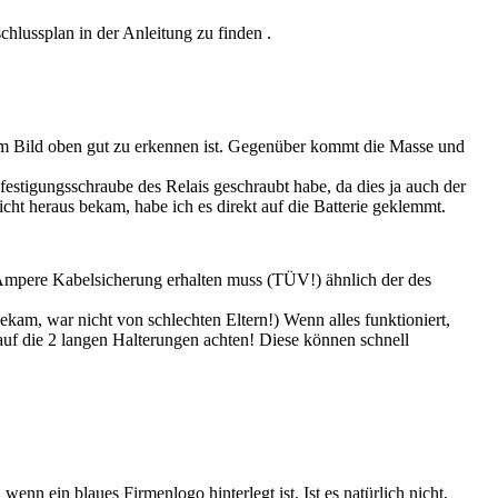
hlussplan in der Anleitung zu finden .
dem Bild oben gut zu erkennen ist. Gegenüber kommt die Masse und
festigungsschraube des Relais geschraubt habe, da dies ja auch der
ht heraus bekam, habe ich es direkt auf die Batterie geklemmt.
0Ampere Kabelsicherung erhalten muss (TÜV!) ähnlich der des
ekam, war nicht von schlechten Eltern!) Wenn alles funktioniert,
auf die 2 langen Halterungen achten! Diese können schnell
wenn ein blaues Firmenlogo hinterlegt ist. Ist es natürlich nicht,