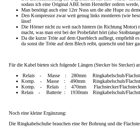
sodass ich eine Original ABE beim Hersteller ordern werd
Man benötigt auch eine 12er Nuss um die alte Hupe zu demo
Den Kompressor zwar weit genug links montieren (wie beschr
lässt!
Die Hörner nicht zu weit nach hintern (in Richtung Motor) m
macht, was man erst bei der Probefahrt hört (also Stoßstang
Da die kurze Tröte auf dem Querblech aufliegt, empfiehlt es
da sonst die Tröte auf dem Blech reibt, quietscht und hier ga
Für die Kabel bieten sich folgende Längen (Stecker bis Stecker) an
Relais - Masse : 280mm Ringkabelschuh/Flachste
Komp. - Masse : 490mm Ringkabelschuh/Flachst
Komp. - Relais : 470mm Flachstecker/Flachsteck
Relais - Batterie : 1930mm Ringkabelschuh/Flachst
Noch eine kleine Ergänzung:
Die Ringkabelschuhe brauchen eine 8er Bohrung und die Flachstec